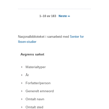
Neste
1–10 av 183
>>
Nasjonalbiblioteket i samarbeid med
Senter for
Ibsen-studier
Avgrens søket
Materialtyper
År
Forfatter/person
Generelt emneord
Omtalt navn
Omtalt sted