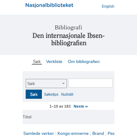
English
Bibliografi
Den internasjonale Ibsen-
bibliografien
Søk
Verkliste
Om bibliografien
Søk
Søk
Søketips
Nullstill
Neste
1–10 av 183
>>
Tittel
Samlede verker : Kongs-emnerne ; Brand ; Peer Gynt. 2