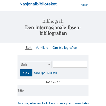
English
Bibliografi
Den internasjonale Ibsen-
bibliografien
Søk
Verkliste
Om bibliografien
Søk
Søk
Søketips
Nullstill
1–10 av 10
Tittel
Norma, eller en Politikers Kjærlighed : musik-tragedie i tre