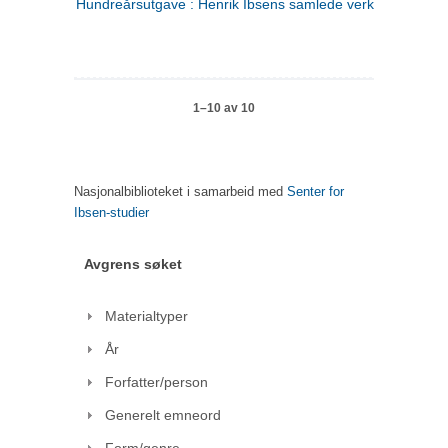
Hundreårsutgave : Henrik Ibsens samlede verker. 1
1–10 av 10
Nasjonalbiblioteket i samarbeid med
Senter for
Ibsen-studier
Avgrens søket
Materialtyper
År
Forfatter/person
Generelt emneord