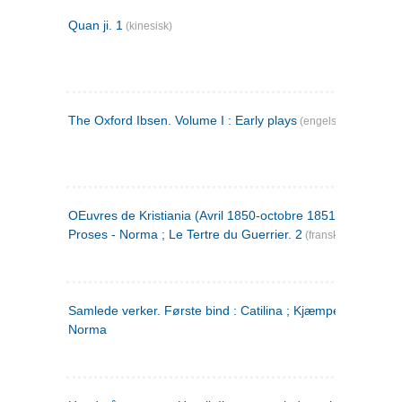
Quan ji. 1
(kinesisk)
The Oxford Ibsen. Volume I : Early plays
(engelsk)
OEuvres de Kristiania (Avril 1850-octobre 1851) : Poèmes 
Proses - Norma ; Le Tertre du Guerrier. 2
(fransk)
Samlede verker. Første bind : Catilina ; Kjæmpehøien ;
Norma