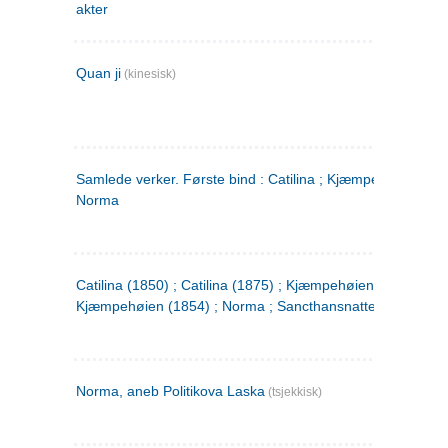
akter
Quan ji
(kinesisk)
Samlede verker. Første bind : Catilina ; Kjæmpehøien ;
Norma
Catilina (1850) ; Catilina (1875) ; Kjæmpehøien (1850) ;
Kjæmpehøien (1854) ; Norma ; Sancthansnatten
Norma, aneb Politikova Laska
(tsjekkisk)