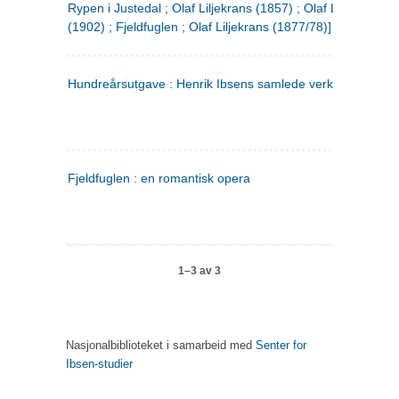
Rypen i Justedal ; Olaf Liljekrans (1857) ; Olaf Liljekrans
(1902) ; Fjeldfuglen ; Olaf Liljekrans (1877/78)]
Hundreårsutgave : Henrik Ibsens samlede verker. 3
Fjeldfuglen : en romantisk opera
1–3 av 3
Nasjonalbiblioteket i samarbeid med
Senter for
Ibsen-studier