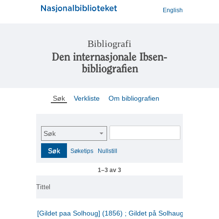
English
Bibliografi
Den internasjonale Ibsen-
bibliografien
Søk
Verkliste
Om bibliografien
Søk
Søk
Søketips
Nullstill
1–3 av 3
Tittel
[Gildet paa Solhoug] (1856) ; Gildet på Solhaug (1883) ;