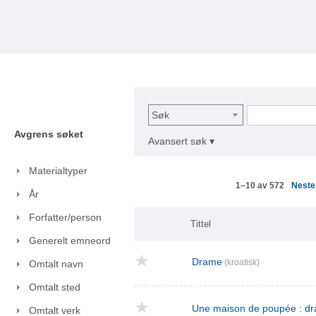
Søk
Avgrens søket
Avansert søk ▾
Materialtyper
Nest
1–10 av 572
År
Forfatter/person
Tittel
Generelt emneord
Drame
(kroatisk)
Omtalt navn
Omtalt sted
Une maison de poupée : dra
Omtalt verk