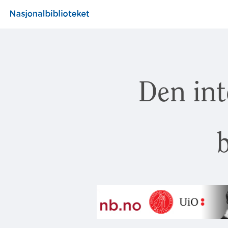
Den int
b