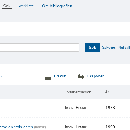
Søk
Verkliste
Om bibliografien
Søk
Søketips
Nullstill
e
Utskrift
Eksporter
>>
Forfatter/person
År
1978
Ibsen, Henrik ...
me en trois actes
1990
Ibsen, Henrik ...
(fransk)