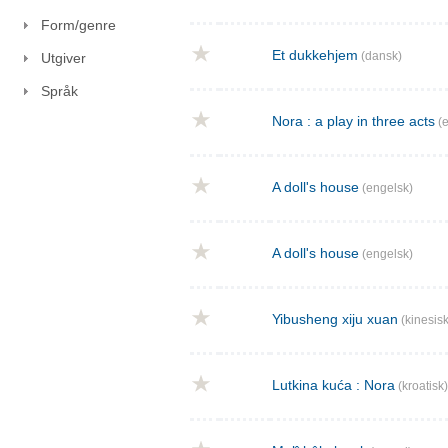
Form/genre
Et dukkehjem
(dansk)
Utgiver
Språk
Nora : a play in three acts
(e
A doll's house
(engelsk)
A doll's house
(engelsk)
Yibusheng xiju xuan
(kinesisk
Lutkina kuća : Nora
(kroatisk)