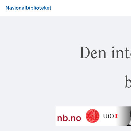
Den int
b