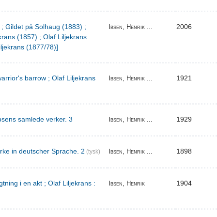
 ; Gildet på Solhaug (1883) ;
2006
Ibsen, Henrik ...
krans (1857) ; Olaf Liljekrans
iljekrans (1877/78)]
warrior's barrow ; Olaf Liljekrans
1921
Ibsen, Henrik ...
bsens samlede verker. 3
1929
Ibsen, Henrik ...
rke in deutscher Sprache. 2
1898
Ibsen, Henrik ...
(tysk)
ing i en akt ; Olaf Liljekrans :
1904
Ibsen, Henrik