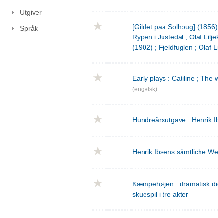
Utgiver
[Gildet paa Solhoug] (1856)
Språk
Rypen i Justedal ; Olaf Lilje
(1902) ; Fjeldfuglen ; Olaf L
Early plays : Catiline ; The 
(engelsk)
Hundreårsutgave : Henrik I
Henrik Ibsens sämtliche We
Kæmpehøjen : dramatisk digtn
skuespil i tre akter