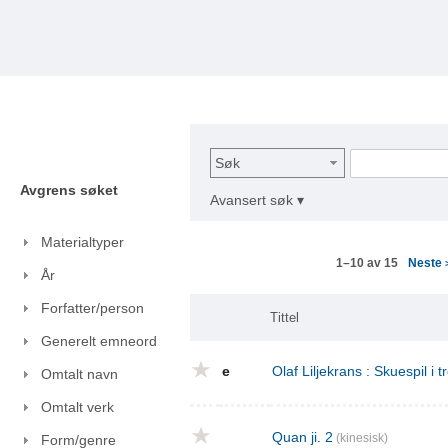
Søk
Avgrens søket
Avansert søk ▾
Materialtyper
Neste
1–10 av 15
År
Forfatter/person
Tittel
Generelt emneord
e
Olaf Liljekrans : Skuespil i t
Omtalt navn
Omtalt verk
Quan ji. 2
(kinesisk)
Form/genre