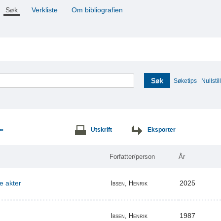
Søk
Verkliste
Om bibliografien
Søk
Søketips
Nullstill
Utskrift
Eksporter
>>
Forfatter/person
År
re akter
2025
Ibsen, Henrik
1987
Ibsen, Henrik