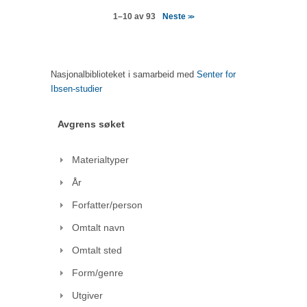
Neste
1–10 av 93
>>
Nasjonalbiblioteket i samarbeid med
Senter for
Ibsen-studier
Avgrens søket
Materialtyper
År
Forfatter/person
Omtalt navn
Omtalt sted
Form/genre
Utgiver