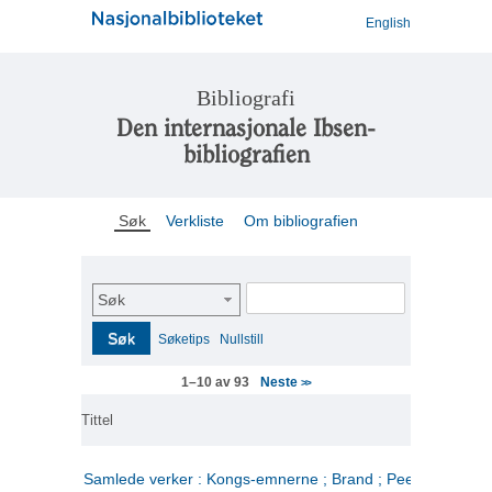
English
Bibliografi
Den internasjonale Ibsen-
bibliografien
Søk
Verkliste
Om bibliografien
Søk
Søk
Søketips
Nullstill
Neste
1–10 av 93
>>
Tittel
Samlede verker : Kongs-emnerne ; Brand ; Peer Gynt. 2