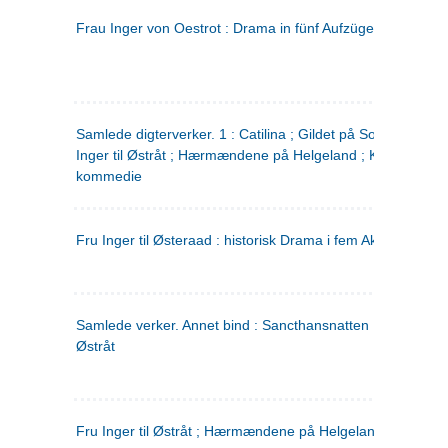
Frau Inger von Oestrot : Drama in fünf Aufzügen
(tysk)
Samlede digterverker. 1 : Catilina ; Gildet på Solhaug ; Fru
Inger til Østråt ; Hærmændene på Helgeland ; Kjærlighede
kommedie
Fru Inger til Østeraad : historisk Drama i fem Akter
Samlede verker. Annet bind : Sancthansnatten ; Fru Inger ti
Østråt
Fru Inger til Østråt ; Hærmændene på Helgeland