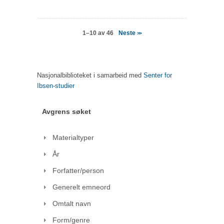
Neste
1–10 av 46
>>
Nasjonalbiblioteket i samarbeid med
Senter for
Ibsen-studier
Avgrens søket
Materialtyper
År
Forfatter/person
Generelt emneord
Omtalt navn
Form/genre