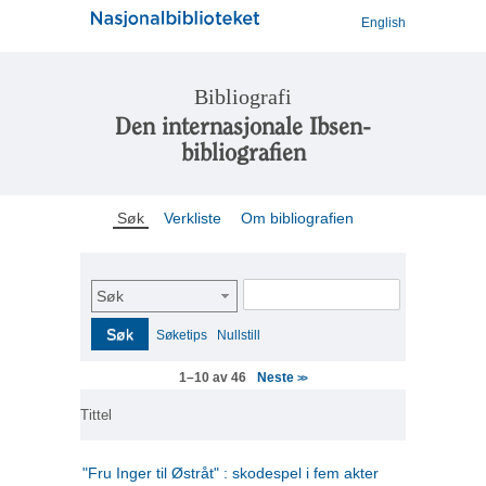
English
Bibliografi
Den internasjonale Ibsen-
bibliografien
Søk
Verkliste
Om bibliografien
Søk
Søk
Søketips
Nullstill
Neste
1–10 av 46
>>
Tittel
"Fru Inger til Østråt" : skodespel i fem akter