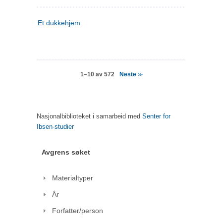
Et dukkehjem
Neste
1–10 av 572
>>
Nasjonalbiblioteket i samarbeid med
Senter for
Ibsen-studier
Avgrens søket
Materialtyper
År
Forfatter/person