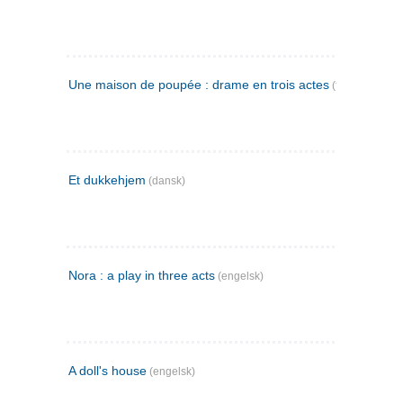
Une maison de poupée : drame en trois actes
(fransk)
Et dukkehjem
(dansk)
Nora : a play in three acts
(engelsk)
A doll's house
(engelsk)