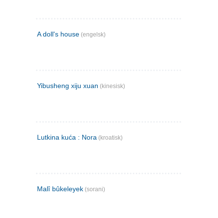
A doll's house
(engelsk)
Yibusheng xiju xuan
(kinesisk)
Lutkina kuća : Nora
(kroatisk)
Malî bûkeleyek
(sorani)