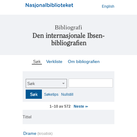
English
Bibliografi
Den internasjonale Ibsen-
bibliografien
Søk
Verkliste
Om bibliografien
Søk
Søk
Søketips
Nullstill
Neste
1–10 av 572
>>
Tittel
Drame
(kroatisk)