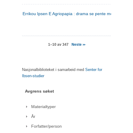
Errikou Ipsen E Agriopapia : drama se pente mere
(gresk)
Neste
1–10 av 347
>>
Nasjonalbiblioteket i samarbeid med
Senter for
Ibsen-studier
Avgrens søket
Materialtyper
År
Forfatter/person