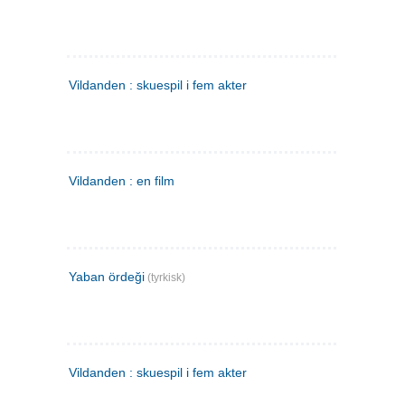
Vildanden : skuespil i fem akter
Vildanden : en film
Yaban ördeği
(tyrkisk)
Vildanden : skuespil i fem akter