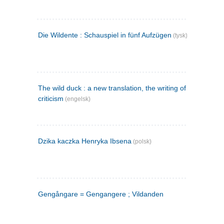
Die Wildente : Schauspiel in fünf Aufzügen
(tysk)
The wild duck : a new translation, the writing of the play,
criticism
(engelsk)
Dzika kaczka Henryka Ibsena
(polsk)
Gengångare = Gengangere ; Vildanden