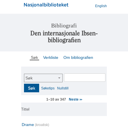
English
Bibliografi
Den internasjonale Ibsen-
bibliografien
Søk
Verkliste
Om bibliografien
Søk
Søk
Søketips
Nullstill
Neste
1–10 av 347
>>
Tittel
Drame
(kroatisk)