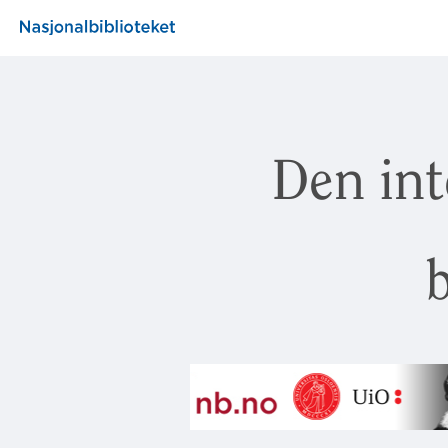
Den int
b