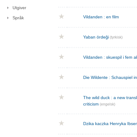
Utgiver
Vildanden : en film
Språk
Yaban ördeği
(tyrkisk)
Vildanden : skuespil i fem a
Die Wildente : Schauspiel i
The wild duck : a new transla
criticism
(engelsk)
Dzika kaczka Henryka Ibse