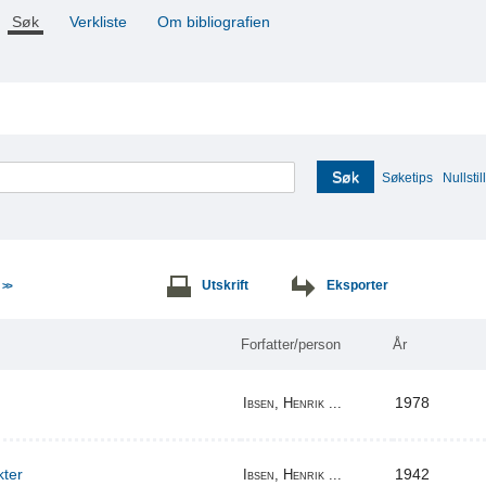
Søk
Verkliste
Om bibliografien
Søk
Søketips
Nullstill
e
Utskrift
Eksporter
>>
Forfatter/person
År
1978
Ibsen, Henrik ...
kter
1942
Ibsen, Henrik ...