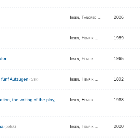
2006
Ibsen, Tancred ...
1989
Ibsen, Henrik ...
kter
1965
Ibsen, Henrik ...
n fünf Aufzügen
1892
Ibsen, Henrik ...
(tysk)
tion, the writing of the play,
1968
Ibsen, Henrik ...
na
2000
Ibsen, Henrik ...
(polsk)