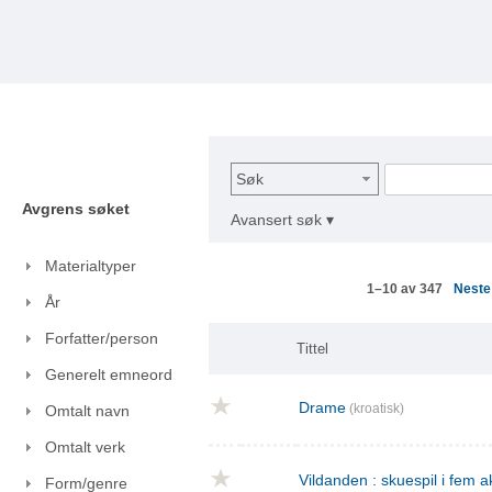
Søk
Avgrens søket
Avansert søk ▾
Materialtyper
Nest
1–10 av 347
År
Forfatter/person
Tittel
Generelt emneord
Drame
(kroatisk)
Omtalt navn
Omtalt verk
Vildanden : skuespil i fem a
Form/genre