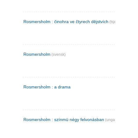
Rosmersholm : činohra ve čtyrech dějstvích
(tsjekkisk)
Rosmersholm
(svensk)
Rosmersholm : a drama
Rosmersholm : színmü négy felvonásban
(ungarsk)