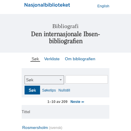
English
Bibliografi
Den internasjonale Ibsen-
bibliografien
Søk
Verkliste
Om bibliografien
Søk
Søk
Søketips
Nullstill
Neste
1–10 av 209
>>
Tittel
Rosmersholm
(svensk)