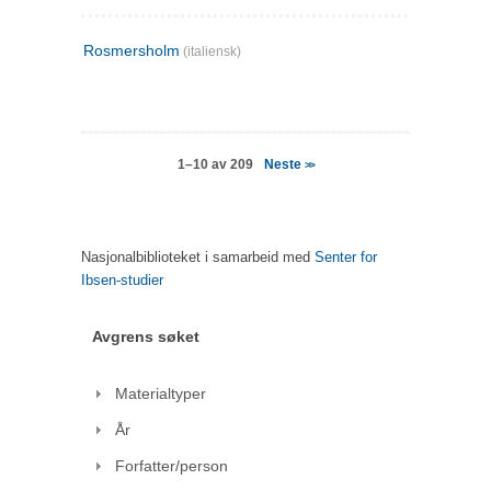
Rosmersholm
(italiensk)
Neste
1–10 av 209
>>
Nasjonalbiblioteket i samarbeid med
Senter for
Ibsen-studier
Avgrens søket
Materialtyper
År
Forfatter/person