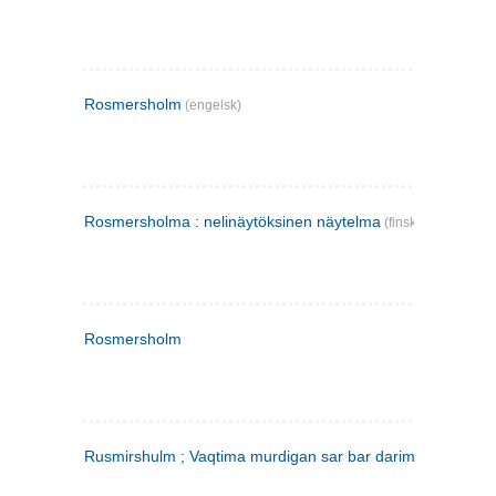
Rosmersholm
(engelsk)
Rosmersholma : nelinäytöksinen näytelma
(finsk)
Rosmersholm
Rusmirshulm ; Vaqtima murdigan sar bar darim
(farsi)