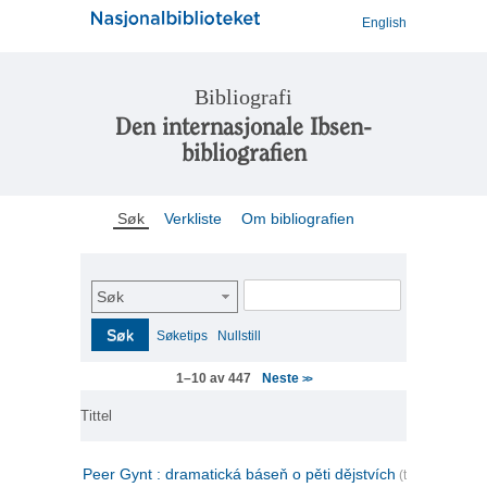
English
Bibliografi
Den internasjonale Ibsen-
bibliografien
Søk
Verkliste
Om bibliografien
Søk
Søk
Søketips
Nullstill
Neste
1–10 av 447
>>
Tittel
Peer Gynt : dramatická báseň o pěti dějstvích
(tsjekkisk)