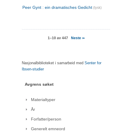
Peer Gynt : ein dramatisches Gedicht
(tysk)
Neste
1–10 av 447
>>
Nasjonalbiblioteket i samarbeid med
Senter for
Ibsen-studier
Avgrens søket
Materialtyper
År
Forfatter/person
Generelt emneord