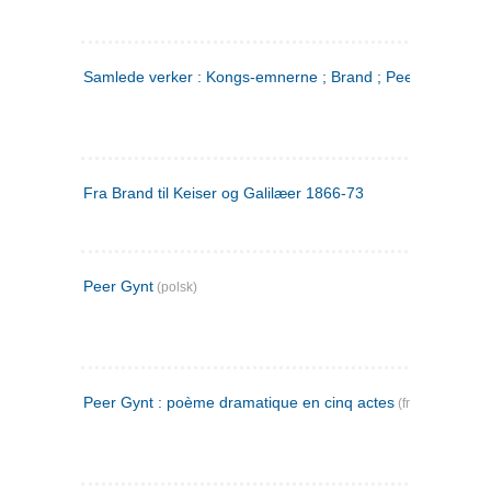
Samlede verker : Kongs-emnerne ; Brand ; Peer Gynt. 2
Fra Brand til Keiser og Galilæer 1866-73
Peer Gynt
(polsk)
Peer Gynt : poème dramatique en cinq actes
(fransk)