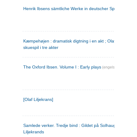
Henrik Ibsens sämtliche Werke in deutscher Sprache. 2
(ty
Kæmpehøjen : dramatisk digtning i en akt ; Olaf Liljekrans 
skuespil i tre akter
The Oxford Ibsen. Volume I : Early plays
(engelsk)
[Olaf Liljekrans]
Samlede verker. Tredje bind : Gildet på Solhaug ; Olaf
Liljekrands