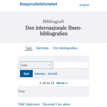
English
Bibliografi
Den internasjonale Ibsen-
bibliografien
Søk
Verkliste
Om bibliografien
Søk
Søk
Søketips
Nullstill
Neste
1–10 av 15
>>
Tittel
Olaf Liljekrans : Skuespil i tre akter