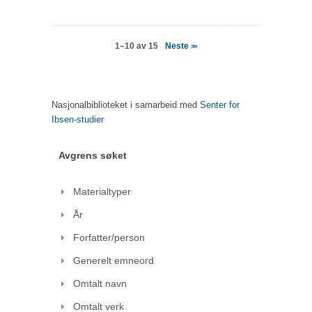
Neste
1–10 av 15
>>
Nasjonalbiblioteket i samarbeid med
Senter for
Ibsen-studier
Avgrens søket
Materialtyper
År
Forfatter/person
Generelt emneord
Omtalt navn
Omtalt verk