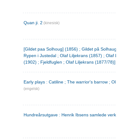
Quan ji. 2
(kinesisk)
[Gildet paa Solhoug] (1856) ; Gildet på Solhaug (1883) ;
Rypen i Justedal ; Olaf Liljekrans (1857) ; Olaf Liljekrans
(1902) ; Fjeldfuglen ; Olaf Liljekrans (1877/78)]
Early plays : Catiline ; The warrior's barrow ; Olaf Liljekran
(engelsk)
Hundreårsutgave : Henrik Ibsens samlede verker. 3