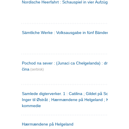
Nordische Heerfahrt : Schauspiel in vier Aufzügen
(tysk)
Sämtliche Werke : Volksausgabe in fünf Bänden
(tysk)
Pochod na sever : (Junaci ca Chelgelanda) : drama u četiri
čina
(serbisk)
Samlede digterverker. 1 : Catilina ; Gildet på Solhaug ; Fru
Inger til Østråt ; Hærmændene på Helgeland ; Kjærlighede
kommedie
Hærmændene på Helgeland