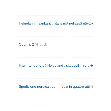
Helgelannin sankarit : näytelmä neljässä näytöksessä
(finsk
Quan ji. 2
(kinesisk)
Hærmændene på Helgeland : skuespil i fire akter
Spedizione nordica : commedia in quattro atti
(italiensk)