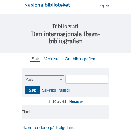
English
Bibliografi
Den internasjonale Ibsen-
bibliografien
Søk
Verkliste
Om bibliografien
Søk
Søk
Søketips
Nullstill
Neste
1–10 av 64
>>
Tittel
Hærmændene på Helgeland