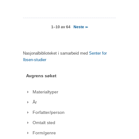
Neste
1–10 av 64
>>
Nasjonalbiblioteket i samarbeid med
Senter for
Ibsen-studier
Avgrens søket
Materialtyper
År
Forfatter/person
Omtalt sted
Form/genre