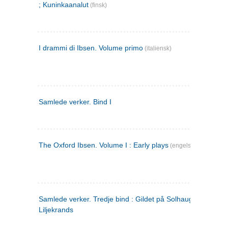
; Kuninkaanalut
(finsk)
I drammi di Ibsen. Volume primo
(italiensk)
Samlede verker. Bind I
The Oxford Ibsen. Volume I : Early plays
(engelsk)
Samlede verker. Tredje bind : Gildet på Solhaug ; Olaf
Liljekrands