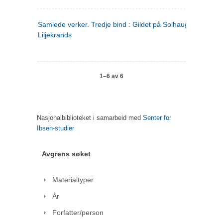
Samlede verker. Tredje bind : Gildet på Solhaug ; Olaf
Liljekrands
1–6 av 6
Nasjonalbiblioteket i samarbeid med
Senter for
Ibsen-studier
Avgrens søket
Materialtyper
År
Forfatter/person