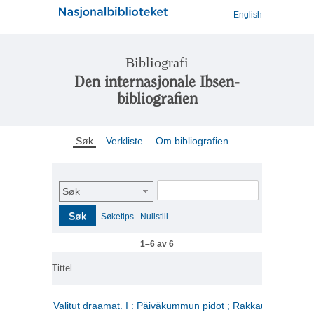
English
Bibliografi
Den internasjonale Ibsen-
bibliografien
Søk
Verkliste
Om bibliografien
Søk
Søk
Søketips
Nullstill
1–6 av 6
Tittel
Valitut draamat. I : Päiväkummun pidot ; Rakkauden kome