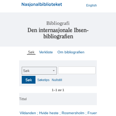
English
Bibliografi
Den internasjonale Ibsen-
bibliografien
Søk
Verkliste
Om bibliografien
Søk
Søk
Søketips
Nullstill
1–1 av 1
Tittel
Vildanden ; Hvide heste ; Rosmersholm ; Fruen fra havet