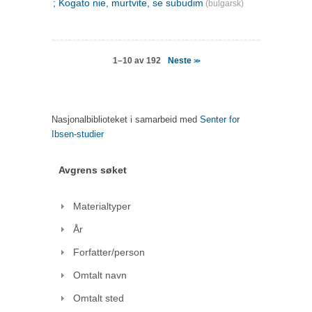
; Kogato nie, murtvite, se subudim
(bulgarsk)
Neste
1–10 av 192
>>
Nasjonalbiblioteket i samarbeid med
Senter for
Ibsen-studier
Avgrens søket
Materialtyper
År
Forfatter/person
Omtalt navn
Omtalt sted