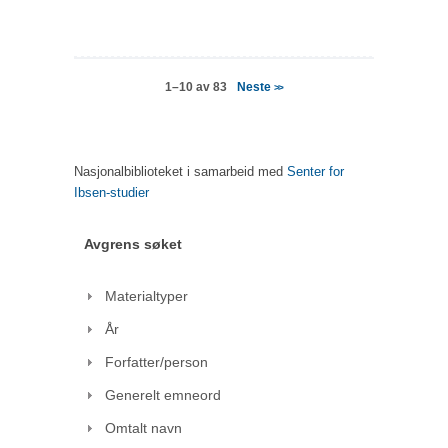
Neste
1–10 av 83
>>
Nasjonalbiblioteket i samarbeid med
Senter for
Ibsen-studier
Avgrens søket
Materialtyper
År
Forfatter/person
Generelt emneord
Omtalt navn