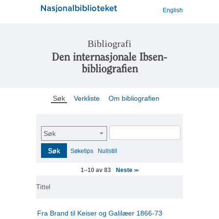
English
Bibliografi
Den internasjonale Ibsen-
bibliografien
Søk
Verkliste
Om bibliografien
Søk
Søk
Søketips
Nullstill
Neste
1–10 av 83
>>
Tittel
Fra Brand til Keiser og Galilæer 1866-73