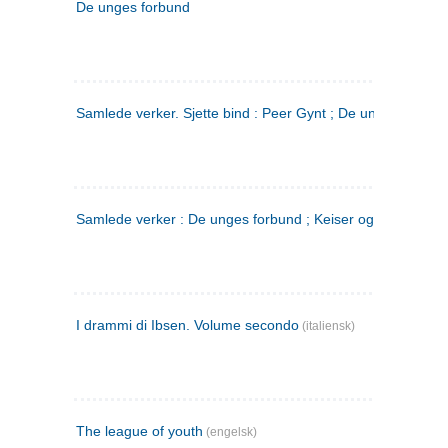
De unges forbund
Samlede verker. Sjette bind : Peer Gynt ; De unges Forbu
Samlede verker : De unges forbund ; Keiser og Galilæer. 3
I drammi di Ibsen. Volume secondo
(italiensk)
The league of youth
(engelsk)