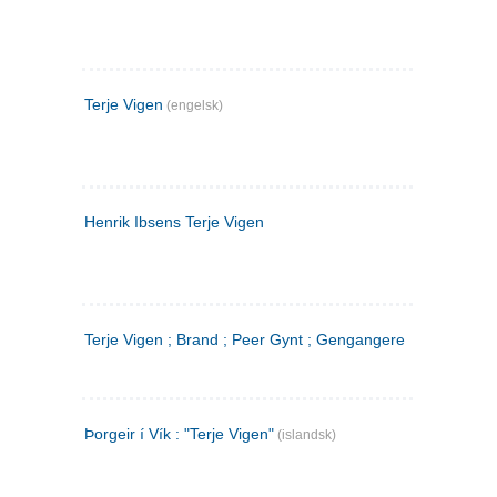
Terje Vigen
(engelsk)
Henrik Ibsens Terje Vigen
Terje Vigen ; Brand ; Peer Gynt ; Gengangere
Þorgeir í Vík : "Terje Vigen"
(islandsk)