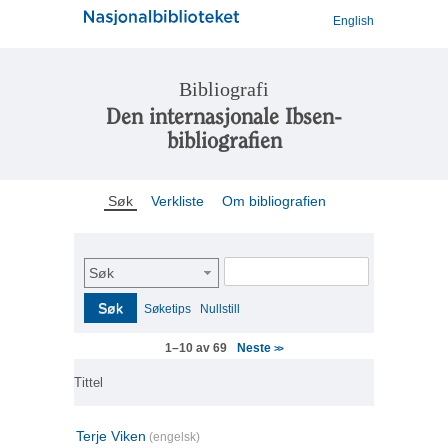
English
Bibliografi
Den internasjonale Ibsen-
bibliografien
Søk
Verkliste
Om bibliografien
Søk
Søk
Søketips
Nullstill
Neste
1–10 av 69
>>
Tittel
Terje Viken
(engelsk)