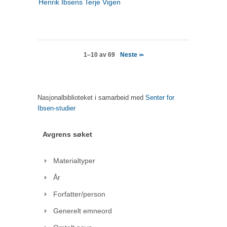
Henrik Ibsens Terje Vigen
Neste
1–10 av 69
>>
Nasjonalbiblioteket i samarbeid med
Senter for
Ibsen-studier
Avgrens søket
Materialtyper
År
Forfatter/person
Generelt emneord