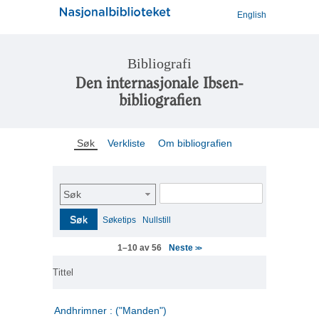
English
Bibliografi
Den internasjonale Ibsen-
bibliografien
Søk
Verkliste
Om bibliografien
Søk
Søk
Søketips
Nullstill
Neste
1–10 av 56
>>
Tittel
Andhrimner : ("Manden")