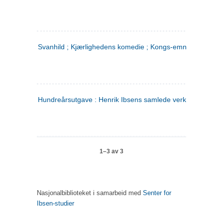
Svanhild ; Kjærlighedens komedie ; Kongs-emnerne
Hundreårsutgave : Henrik Ibsens samlede verker. 4
1–3 av 3
Nasjonalbiblioteket i samarbeid med
Senter for
Ibsen-studier