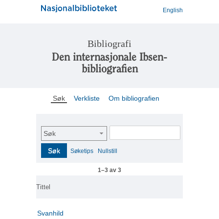
English
Bibliografi
Den internasjonale Ibsen-
bibliografien
Søk
Verkliste
Om bibliografien
Søk
Søk
Søketips
Nullstill
1–3 av 3
Tittel
Svanhild