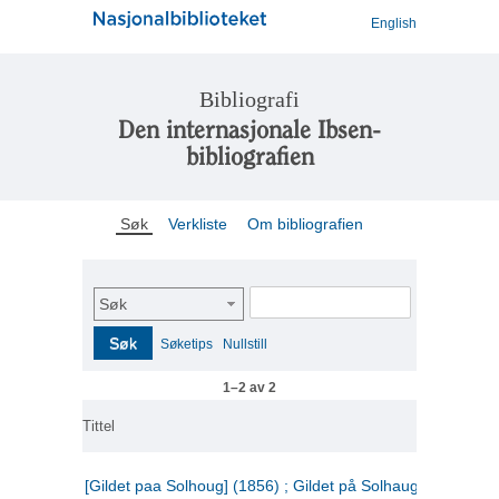
English
Bibliografi
Den internasjonale Ibsen-
bibliografien
Søk
Verkliste
Om bibliografien
Søk
Søk
Søketips
Nullstill
1–2 av 2
Tittel
[Gildet paa Solhoug] (1856) ; Gildet på Solhaug (1883) ;