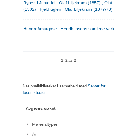
Rypen i Justedal ; Olaf Liljekrans (1857) ; Olaf Liljekrans
(1902) ; Fjeldfuglen ; Olaf Liljekrans (1877/78)]
Hundreårsutgave : Henrik Ibsens samlede verker. 3
1–2 av 2
Nasjonalbiblioteket i samarbeid med
Senter for
Ibsen-studier
Avgrens søket
Materialtyper
År