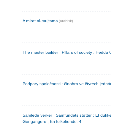
A mirat al-mujtama
(arabisk)
The master builder ; Pillars of society ; Hedda Gabler
Podpory společnosti : činohra ve čtyrech jednáních
(tsjekkis
Samlede verker : Samfundets støtter ; Et dukkehjem ;
Gengangere ; En folkefiende. 4