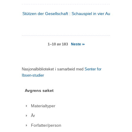
Stützen der Gesellschaft : Schauspiel in vier Aufzügen
(tysk
Neste
1–10 av 183
>>
Nasjonalbiblioteket i samarbeid med
Senter for
Ibsen-studier
Avgrens søket
Materialtyper
År
Forfatter/person