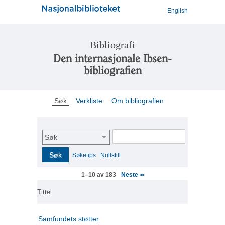
English
Bibliografi
Den internasjonale Ibsen-
bibliografien
Søk
Verkliste
Om bibliografien
Søk
Søk
Søketips
Nullstill
Neste
1–10 av 183
>>
Tittel
Samfundets støtter