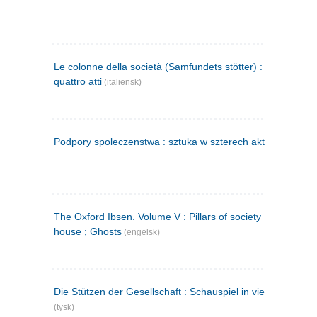
Le colonne della società (Samfundets stötter) : commedia 
quattro atti
(italiensk)
Podpory spoleczenstwa : sztuka w szterech aktach
(polsk)
The Oxford Ibsen. Volume V : Pillars of society ; A doll's
house ; Ghosts
(engelsk)
Die Stützen der Gesellschaft : Schauspiel in vier Aufzügen
(tysk)