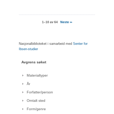
Neste
1–10 av 64
>>
Nasjonalbiblioteket i samarbeid med
Senter for
Ibsen-studier
Avgrens søket
Materialtyper
År
Forfatter/person
Omtalt sted
Form/genre