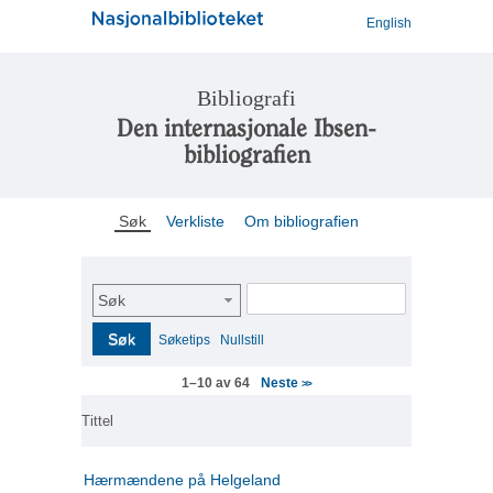
English
Bibliografi
Den internasjonale Ibsen-
bibliografien
Søk
Verkliste
Om bibliografien
Søk
Søk
Søketips
Nullstill
Neste
1–10 av 64
>>
Tittel
Hærmændene på Helgeland