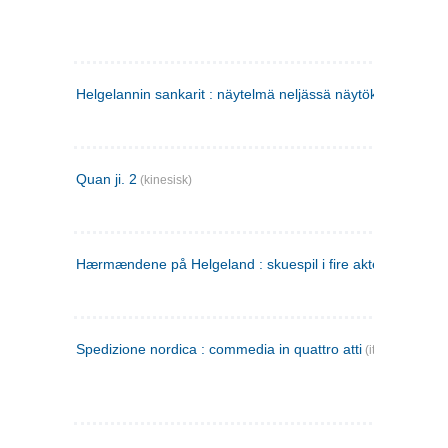
Helgelannin sankarit : näytelmä neljässä näytöksessä
(finsk
Quan ji. 2
(kinesisk)
Hærmændene på Helgeland : skuespil i fire akter
Spedizione nordica : commedia in quattro atti
(italiensk)