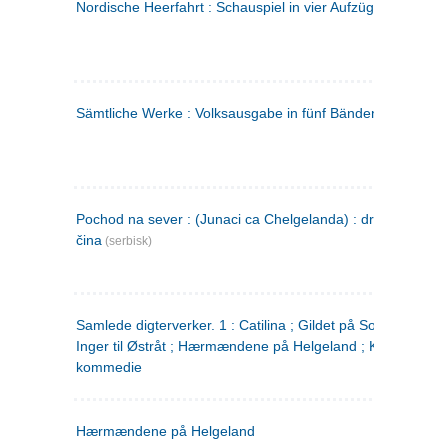
Nordische Heerfahrt : Schauspiel in vier Aufzügen
(tysk)
Sämtliche Werke : Volksausgabe in fünf Bänden
(tysk)
Pochod na sever : (Junaci ca Chelgelanda) : drama u četiri
čina
(serbisk)
Samlede digterverker. 1 : Catilina ; Gildet på Solhaug ; Fru
Inger til Østråt ; Hærmændene på Helgeland ; Kjærlighede
kommedie
Hærmændene på Helgeland