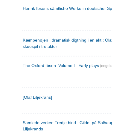
Henrik Ibsens sämtliche Werke in deutscher Sprache. 2
(ty
Kæmpehøjen : dramatisk digtning i en akt ; Olaf Liljekrans 
skuespil i tre akter
The Oxford Ibsen. Volume I : Early plays
(engelsk)
[Olaf Liljekrans]
Samlede verker. Tredje bind : Gildet på Solhaug ; Olaf
Liljekrands