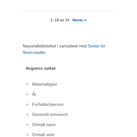
Neste
1–10 av 15
>>
Nasjonalbiblioteket i samarbeid med
Senter for
Ibsen-studier
Avgrens søket
Materialtyper
År
Forfatter/person
Generelt emneord
Omtalt navn
Omtalt verk