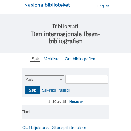
English
Bibliografi
Den internasjonale Ibsen-
bibliografien
Søk
Verkliste
Om bibliografien
Søk
Søk
Søketips
Nullstill
Neste
1–10 av 15
>>
Tittel
Olaf Liljekrans : Skuespil i tre akter