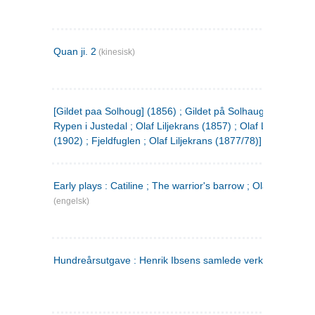
Quan ji. 2
(kinesisk)
[Gildet paa Solhoug] (1856) ; Gildet på Solhaug (1883) ;
Rypen i Justedal ; Olaf Liljekrans (1857) ; Olaf Liljekrans
(1902) ; Fjeldfuglen ; Olaf Liljekrans (1877/78)]
Early plays : Catiline ; The warrior's barrow ; Olaf Liljekran
(engelsk)
Hundreårsutgave : Henrik Ibsens samlede verker. 3