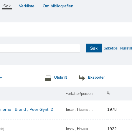
Søk
Verkliste
Om bibliografien
Søk
Søketips
Nullstill
Utskrift
Eksporter
>>
Forfatter/person
År
erne ; Brand ; Peer Gynt. 2
1978
Ibsen, Henrik ...
1922
Ibsen, Henrik
sk)