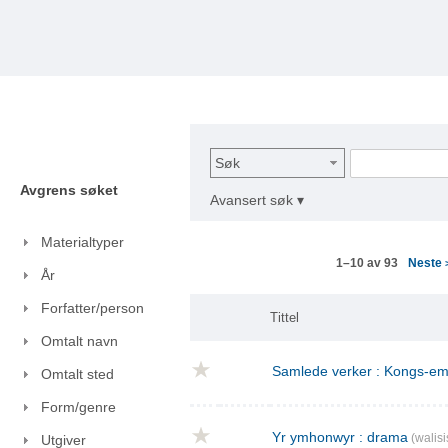
Søk
Avgrens søket
Avansert søk ▾
Materialtyper
Neste
1–10 av 93
År
Forfatter/person
Tittel
Omtalt navn
Samlede verker : Kongs-emn
Omtalt sted
Form/genre
Yr ymhonwyr : drama
(walisi
Utgiver