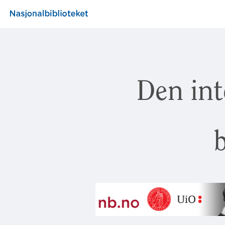
Den int
b