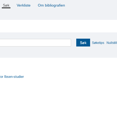
Søk
Verkliste
Om bibliografien
Søk
Søketips
Nullstill
for Ibsen-studier