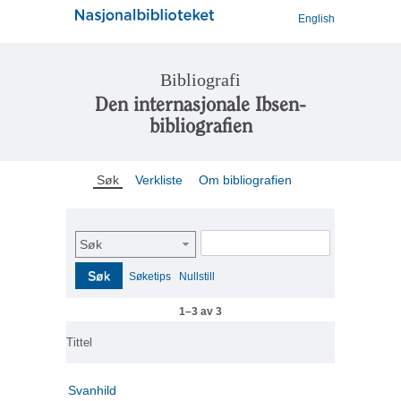
English
Bibliografi
Den internasjonale Ibsen-
bibliografien
Søk
Verkliste
Om bibliografien
Søk
Søk
Søketips
Nullstill
1–3 av 3
Tittel
Svanhild