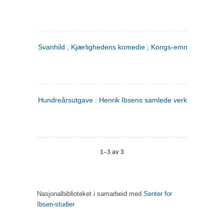
Svanhild ; Kjærlighedens komedie ; Kongs-emnerne
Hundreårsutgave : Henrik Ibsens samlede verker. 4
1–3 av 3
Nasjonalbiblioteket i samarbeid med
Senter for
Ibsen-studier