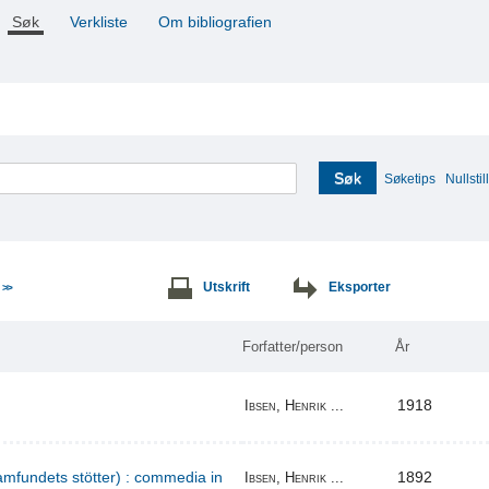
Søk
Verkliste
Om bibliografien
Søk
Søketips
Nullstill
e
Utskrift
Eksporter
>>
Forfatter/person
År
1918
Ibsen, Henrik ...
amfundets stötter) : commedia in
1892
Ibsen, Henrik ...