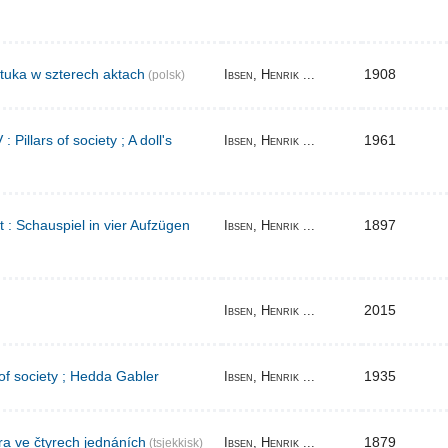
tuka w szterech aktach
1908
Ibsen, Henrik ...
(polsk)
Pillars of society ; A doll's
1961
Ibsen, Henrik ...
t : Schauspiel in vier Aufzügen
1897
Ibsen, Henrik ...
2015
Ibsen, Henrik ...
 of society ; Hedda Gabler
1935
Ibsen, Henrik ...
ra ve čtyrech jednáních
1879
Ibsen, Henrik ...
(tsjekkisk)