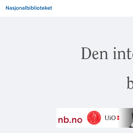
Den int
b