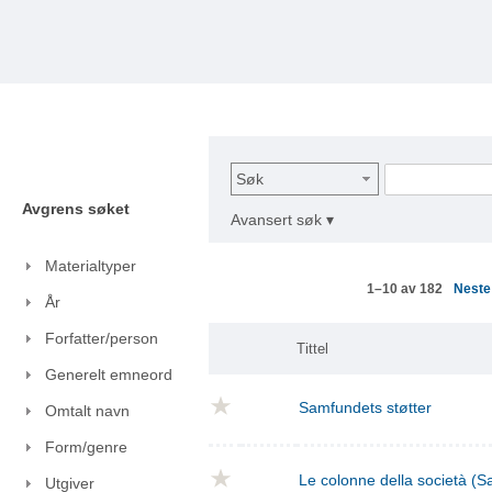
Søk
Avgrens søket
Avansert søk ▾
Materialtyper
Nest
1–10 av 182
År
Forfatter/person
Tittel
Generelt emneord
Samfundets støtter
Omtalt navn
Form/genre
Le colonne della società (S
Utgiver