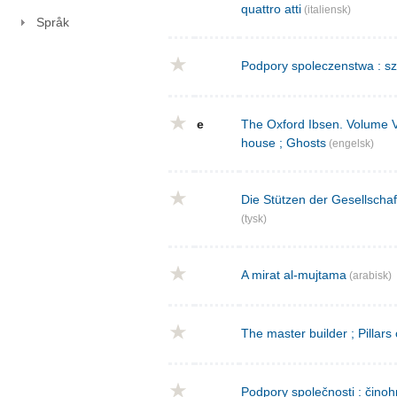
quattro atti
(italiensk)
Språk
Podpory spoleczenstwa : sz
e
The Oxford Ibsen. Volume V : 
house ; Ghosts
(engelsk)
Die Stützen der Gesellschaf
(tysk)
A mirat al-mujtama
(arabisk)
The master builder ; Pillars
Podpory společnosti : činoh