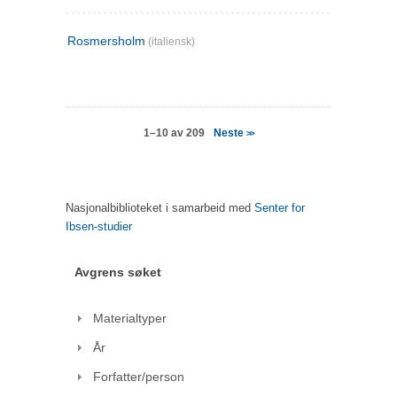
Rosmersholm
(italiensk)
Neste
1–10 av 209
>>
Nasjonalbiblioteket i samarbeid med
Senter for
Ibsen-studier
Avgrens søket
Materialtyper
År
Forfatter/person