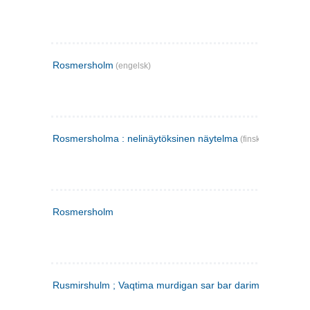
Rosmersholm
(engelsk)
Rosmersholma : nelinäytöksinen näytelma
(finsk)
Rosmersholm
Rusmirshulm ; Vaqtima murdigan sar bar darim
(farsi)