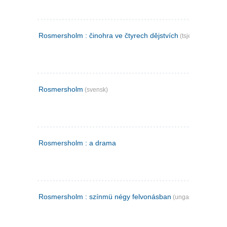
Rosmersholm : činohra ve čtyrech dějstvích
(tsjekkisk)
Rosmersholm
(svensk)
Rosmersholm : a drama
Rosmersholm : színmü négy felvonásban
(ungarsk)