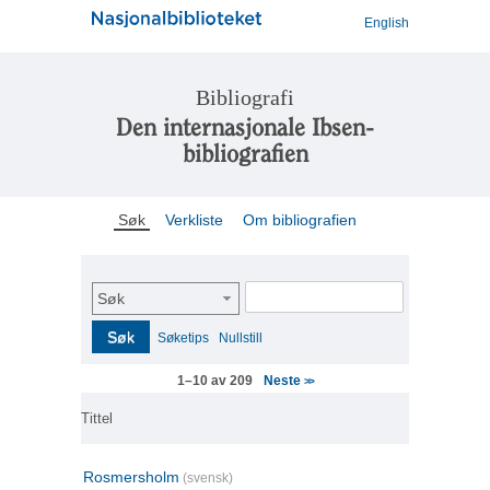
English
Bibliografi
Den internasjonale Ibsen-
bibliografien
Søk
Verkliste
Om bibliografien
Søk
Søk
Søketips
Nullstill
Neste
1–10 av 209
>>
Tittel
Rosmersholm
(svensk)