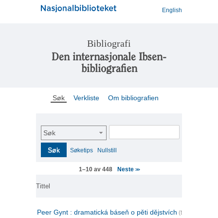
English
Bibliografi
Den internasjonale Ibsen-
bibliografien
Søk
Verkliste
Om bibliografien
Søk
Søk
Søketips
Nullstill
Neste
1–10 av 448
>>
Tittel
Peer Gynt : dramatická báseň o pěti dějstvích
(tsjekkisk)