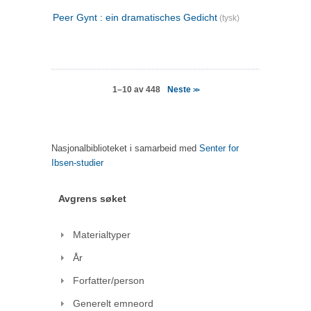
Peer Gynt : ein dramatisches Gedicht
(tysk)
Neste
1–10 av 448
>>
Nasjonalbiblioteket i samarbeid med
Senter for
Ibsen-studier
Avgrens søket
Materialtyper
År
Forfatter/person
Generelt emneord