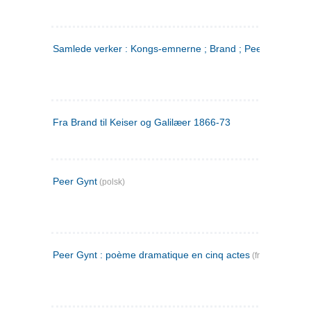
Samlede verker : Kongs-emnerne ; Brand ; Peer Gynt. 2
Fra Brand til Keiser og Galilæer 1866-73
Peer Gynt
(polsk)
Peer Gynt : poème dramatique en cinq actes
(fransk)