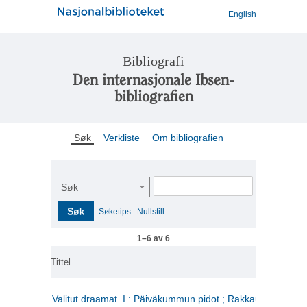
English
Bibliografi
Den internasjonale Ibsen-
bibliografien
Søk
Verkliste
Om bibliografien
Søk
Søk
Søketips
Nullstill
1–6 av 6
Tittel
Valitut draamat. I : Päiväkummun pidot ; Rakkauden kome