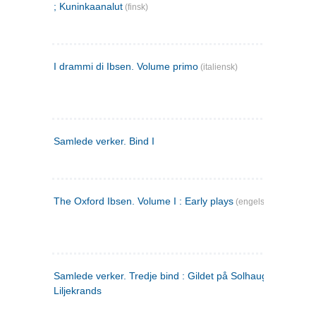
; Kuninkaanalut
(finsk)
I drammi di Ibsen. Volume primo
(italiensk)
Samlede verker. Bind I
The Oxford Ibsen. Volume I : Early plays
(engelsk)
Samlede verker. Tredje bind : Gildet på Solhaug ; Olaf
Liljekrands