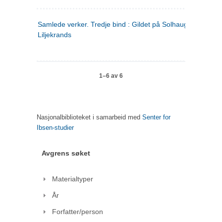
Samlede verker. Tredje bind : Gildet på Solhaug ; Olaf
Liljekrands
1–6 av 6
Nasjonalbiblioteket i samarbeid med
Senter for
Ibsen-studier
Avgrens søket
Materialtyper
År
Forfatter/person