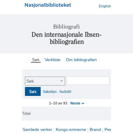
English
Bibliografi
Den internasjonale Ibsen-
bibliografien
Søk
Verkliste
Om bibliografien
Søk
Søk
Søketips
Nullstill
Neste
1–10 av 93
>>
Tittel
Samlede verker : Kongs-emnerne ; Brand ; Peer Gynt. 2