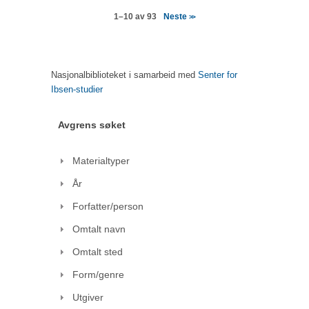
Neste
1–10 av 93
>>
Nasjonalbiblioteket i samarbeid med
Senter for
Ibsen-studier
Avgrens søket
Materialtyper
År
Forfatter/person
Omtalt navn
Omtalt sted
Form/genre
Utgiver