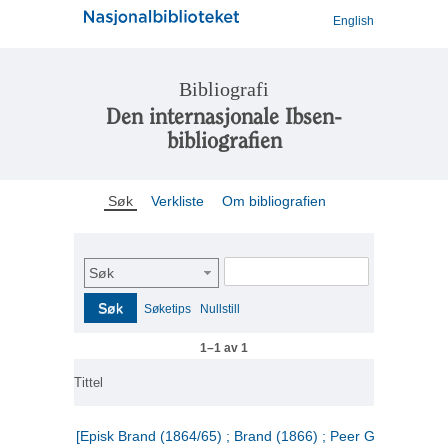
English
Bibliografi
Den internasjonale Ibsen-
bibliografien
Søk
Verkliste
Om bibliografien
Søk
Søk
Søketips
Nullstill
1–1 av 1
Tittel
[Episk Brand (1864/65) ; Brand (1866) ; Peer Gynt (1867)]