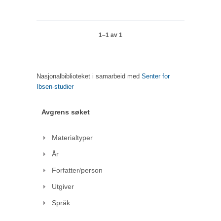
1–1 av 1
Nasjonalbiblioteket i samarbeid med
Senter for
Ibsen-studier
Avgrens søket
Materialtyper
År
Forfatter/person
Utgiver
Språk