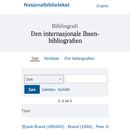
English
Bibliografi
Den internasjonale Ibsen-
bibliografien
Søk
Verkliste
Om bibliografien
Søk
Søk
Søketips
Nullstill
1–1 av 1
Tittel
[Episk Brand (1864/65) ; Brand (1866) ; Peer Gynt (1867)]