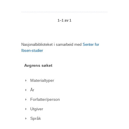
1–1 av 1
Nasjonalbiblioteket i samarbeid med
Senter for
Ibsen-studier
Avgrens søket
Materialtyper
År
Forfatter/person
Utgiver
Språk