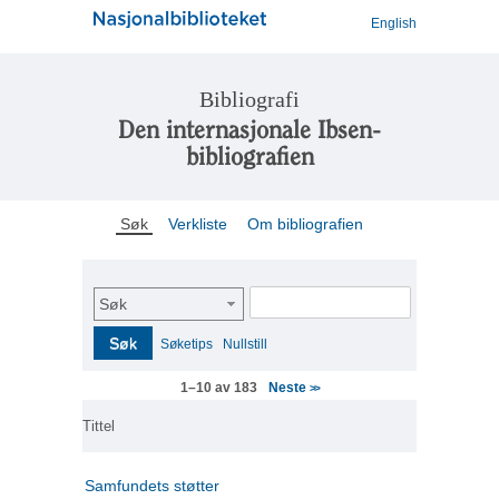
English
Bibliografi
Den internasjonale Ibsen-
bibliografien
Søk
Verkliste
Om bibliografien
Søk
Søk
Søketips
Nullstill
Neste
1–10 av 183
>>
Tittel
Samfundets støtter