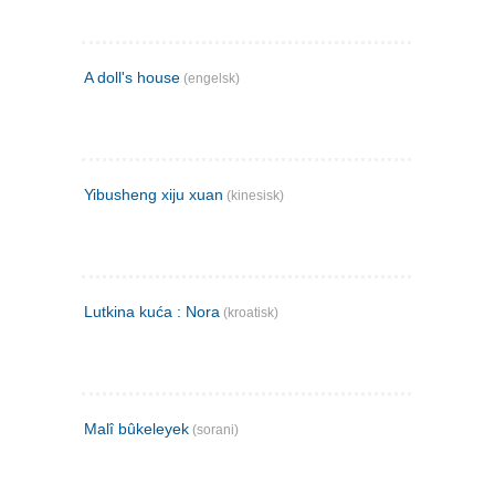
A doll's house
(engelsk)
Yibusheng xiju xuan
(kinesisk)
Lutkina kuća : Nora
(kroatisk)
Malî bûkeleyek
(sorani)