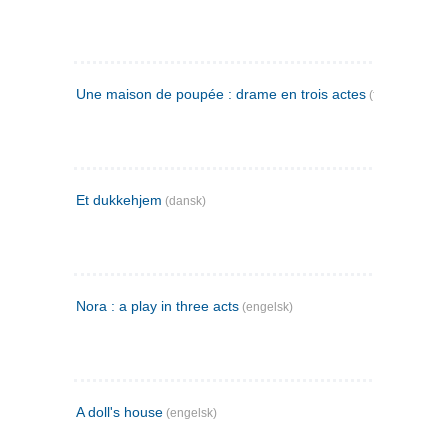
Une maison de poupée : drame en trois actes
(fransk)
Et dukkehjem
(dansk)
Nora : a play in three acts
(engelsk)
A doll's house
(engelsk)