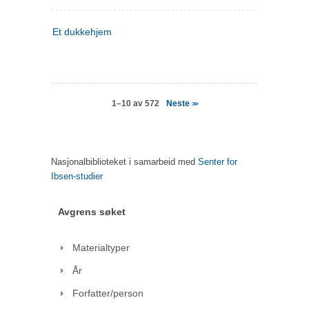
Et dukkehjem
Neste
1–10 av 572
>>
Nasjonalbiblioteket i samarbeid med
Senter for
Ibsen-studier
Avgrens søket
Materialtyper
År
Forfatter/person