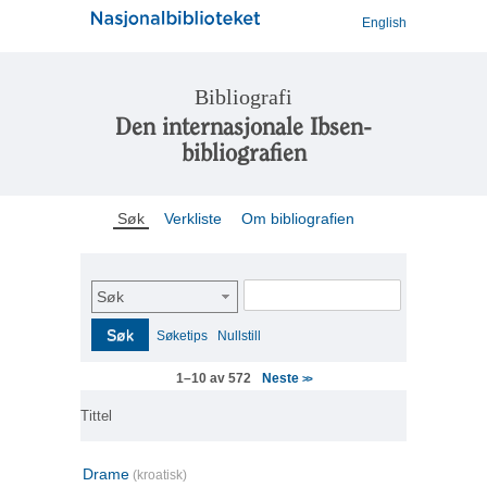
English
Bibliografi
Den internasjonale Ibsen-
bibliografien
Søk
Verkliste
Om bibliografien
Søk
Søk
Søketips
Nullstill
Neste
1–10 av 572
>>
Tittel
Drame
(kroatisk)