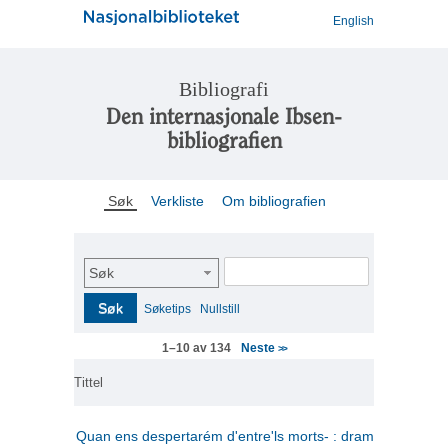
English
Bibliografi
Den internasjonale Ibsen-
bibliografien
Søk
Verkliste
Om bibliografien
Søk
Søk
Søketips
Nullstill
Neste
1–10 av 134
>>
Tittel
Quan ens despertarém d'entre'ls morts- : drama en tres