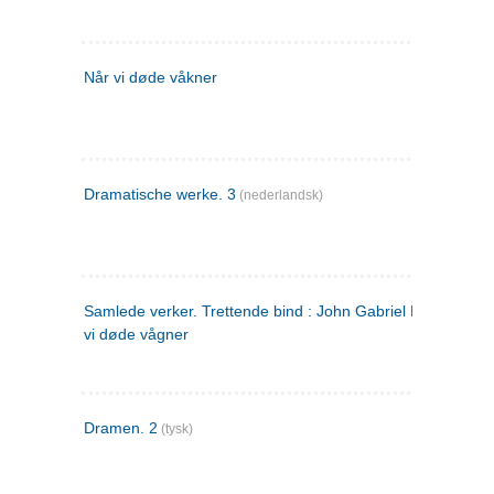
Når vi døde våkner
Dramatische werke. 3
(nederlandsk)
Samlede verker. Trettende bind : John Gabriel Borkman ; 
vi døde vågner
Dramen. 2
(tysk)