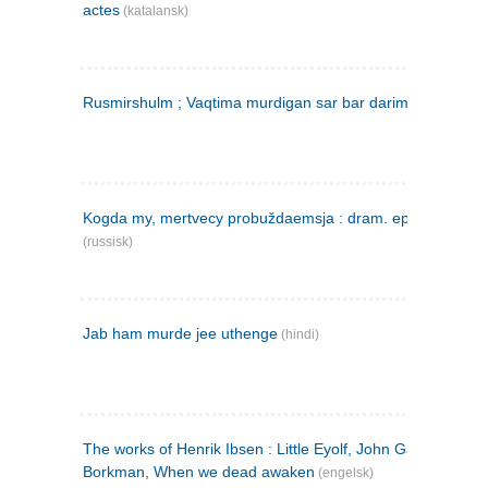
actes
(katalansk)
Rusmirshulm ; Vaqtima murdigan sar bar darim
(farsi)
Kogda my, mertvecy probuždaemsja : dram. epilog v 3 d
(russisk)
Jab ham murde jee uthenge
(hindi)
The works of Henrik Ibsen : Little Eyolf, John Gabriel
Borkman, When we dead awaken
(engelsk)