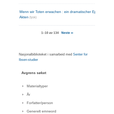
Wenn wir Toten erwachen : ein dramatischer Epilog in drei
Akten
(tysk)
Neste
1–10 av 134
>>
Nasjonalbiblioteket i samarbeid med
Senter for
Ibsen-studier
Avgrens søket
Materialtyper
År
Forfatter/person
Generelt emneord