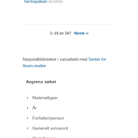
Tarmayakan
(kurdisk)
Neste
1–10 av 347
>>
Nasjonalbiblioteket i samarbeid med
Senter for
Ibsen-studier
Avgrens søket
Materialtyper
År
Forfatter/person
Generelt emneord