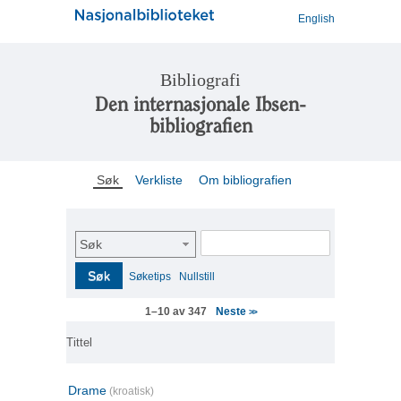
English
Bibliografi
Den internasjonale Ibsen-
bibliografien
Søk
Verkliste
Om bibliografien
Søk
Søk
Søketips
Nullstill
Neste
1–10 av 347
>>
Tittel
Drame
(kroatisk)