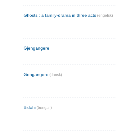
Ghosts : a family-drama in three acts
(engelsk)
Gjengangere
Gengangere
(dansk)
Bidehi
(bengali)