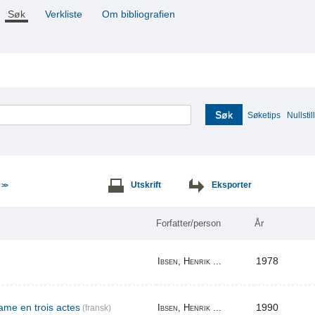
Søk
Verkliste
Om bibliografien
Søk
Søketips
Nullstill
e
Utskrift
Eksporter
>>
Forfatter/person
År
1978
Ibsen, Henrik ...
me en trois actes
1990
Ibsen, Henrik ...
(fransk)