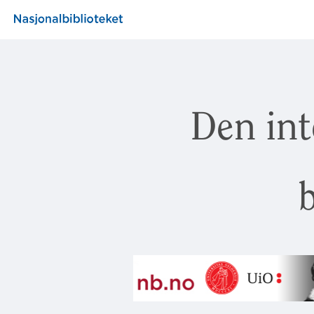
Den int
b