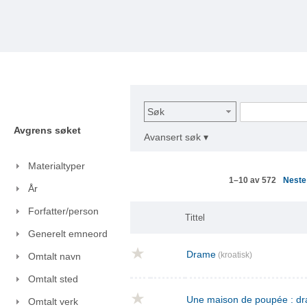
Søk
Avgrens søket
Avansert søk ▾
Materialtyper
Nest
1–10 av 572
År
Forfatter/person
Tittel
Generelt emneord
Drame
(kroatisk)
Omtalt navn
Omtalt sted
Une maison de poupée : dra
Omtalt verk