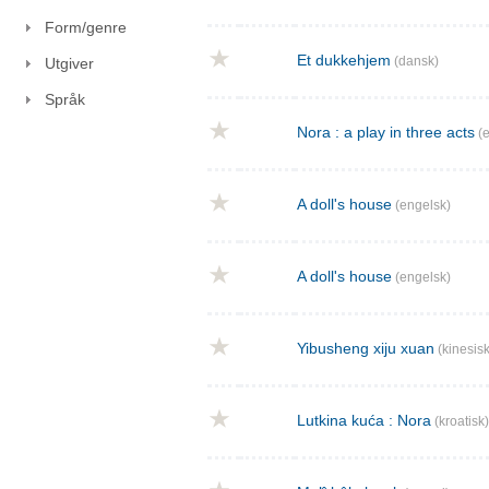
Form/genre
Et dukkehjem
(dansk)
Utgiver
Språk
Nora : a play in three acts
(e
A doll's house
(engelsk)
A doll's house
(engelsk)
Yibusheng xiju xuan
(kinesisk
Lutkina kuća : Nora
(kroatisk)