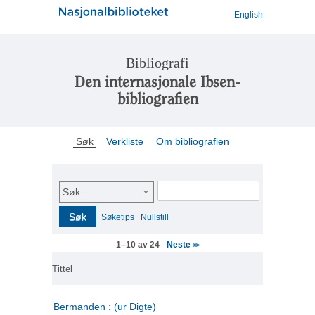
English
Bibliografi
Den internasjonale Ibsen-
bibliografien
Søk
Verkliste
Om bibliografien
Søk
Søk
Søketips
Nullstill
Neste
1–10 av 24
>>
Tittel
Bermanden : (ur Digte)