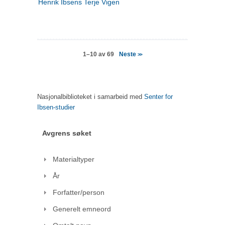
Henrik Ibsens Terje Vigen
Neste
1–10 av 69
>>
Nasjonalbiblioteket i samarbeid med
Senter for
Ibsen-studier
Avgrens søket
Materialtyper
År
Forfatter/person
Generelt emneord