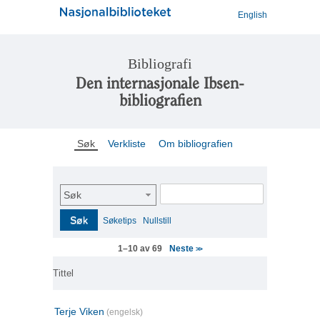
English
Bibliografi
Den internasjonale Ibsen-
bibliografien
Søk
Verkliste
Om bibliografien
Søk
Søk
Søketips
Nullstill
Neste
1–10 av 69
>>
Tittel
Terje Viken
(engelsk)