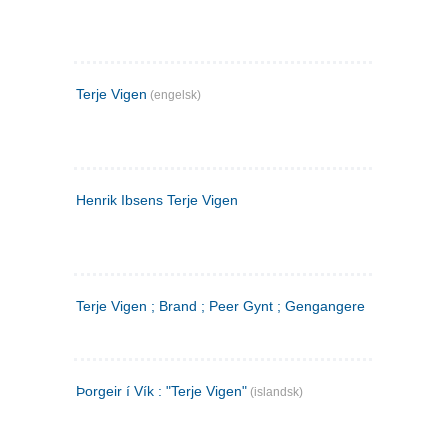
Terje Vigen
(engelsk)
Henrik Ibsens Terje Vigen
Terje Vigen ; Brand ; Peer Gynt ; Gengangere
Þorgeir í Vík : "Terje Vigen"
(islandsk)