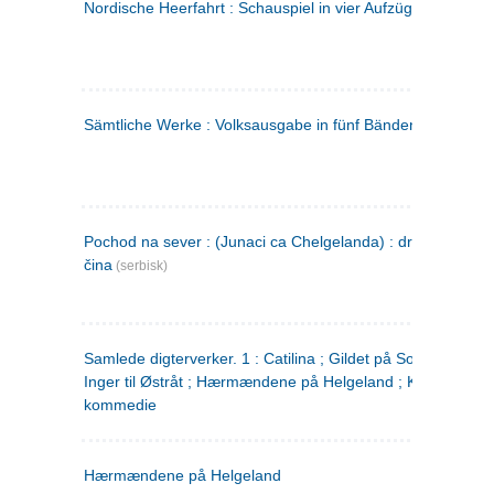
Nordische Heerfahrt : Schauspiel in vier Aufzügen
(tysk)
Sämtliche Werke : Volksausgabe in fünf Bänden
(tysk)
Pochod na sever : (Junaci ca Chelgelanda) : drama u četiri
čina
(serbisk)
Samlede digterverker. 1 : Catilina ; Gildet på Solhaug ; Fru
Inger til Østråt ; Hærmændene på Helgeland ; Kjærlighede
kommedie
Hærmændene på Helgeland