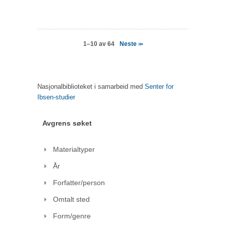
Neste
1–10 av 64
>>
Nasjonalbiblioteket i samarbeid med
Senter for
Ibsen-studier
Avgrens søket
Materialtyper
År
Forfatter/person
Omtalt sted
Form/genre