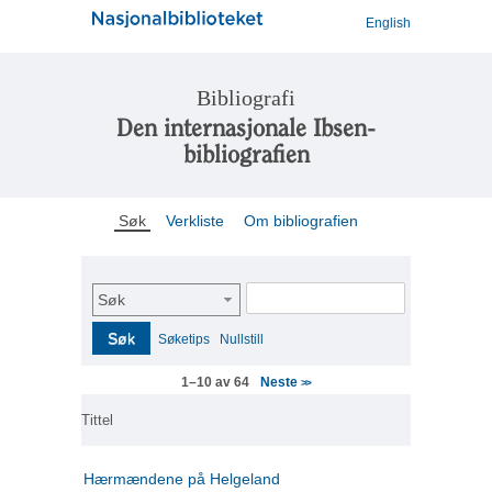
English
Bibliografi
Den internasjonale Ibsen-
bibliografien
Søk
Verkliste
Om bibliografien
Søk
Søk
Søketips
Nullstill
Neste
1–10 av 64
>>
Tittel
Hærmændene på Helgeland