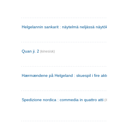
Helgelannin sankarit : näytelmä neljässä näytöksessä
(finsk
Quan ji. 2
(kinesisk)
Hærmændene på Helgeland : skuespil i fire akter
Spedizione nordica : commedia in quattro atti
(italiensk)