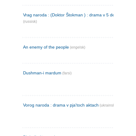
Vrag naroda : (Doktor Štokman ) : drama v 5 dejstvijach
(russisk)
An enemy of the people
(engelsk)
Dushman-i mardum
(farsi)
Vorog naroda : drama v pja'toch aktach
(ukrainsk)