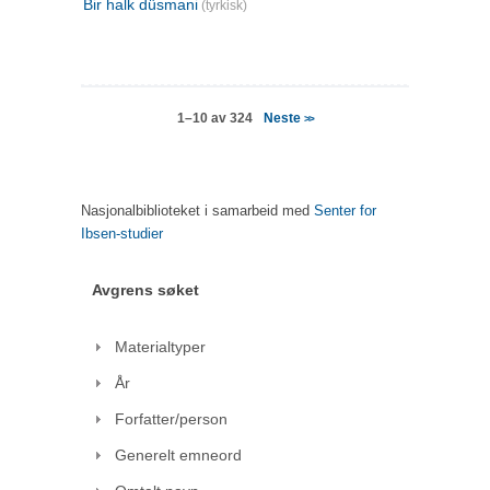
Bir halk düsmani
(tyrkisk)
Neste
1–10 av 324
>>
Nasjonalbiblioteket i samarbeid med
Senter for
Ibsen-studier
Avgrens søket
Materialtyper
År
Forfatter/person
Generelt emneord