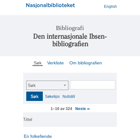
English
Bibliografi
Den internasjonale Ibsen-
bibliografien
Søk
Verkliste
Om bibliografien
Søk
Søk
Søketips
Nullstill
Neste
1–10 av 324
>>
Tittel
En folkefiende