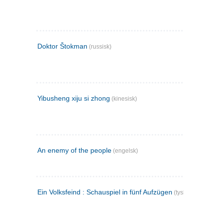
Doktor Štokman
(russisk)
Yibusheng xiju si zhong
(kinesisk)
An enemy of the people
(engelsk)
Ein Volksfeind : Schauspiel in fünf Aufzügen
(tysk)