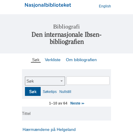
English
Bibliografi
Den internasjonale Ibsen-
bibliografien
Søk
Verkliste
Om bibliografien
Søk
Søk
Søketips
Nullstill
Neste
1–10 av 64
>>
Tittel
Hærmændene på Helgeland