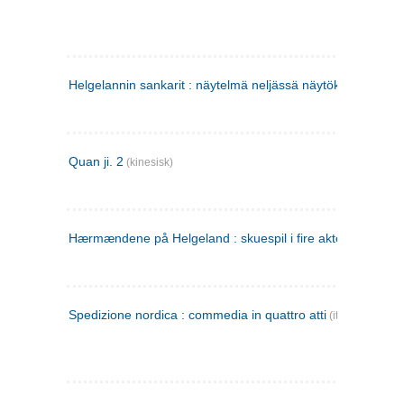
Helgelannin sankarit : näytelmä neljässä näytöksessä
(finsk
Quan ji. 2
(kinesisk)
Hærmændene på Helgeland : skuespil i fire akter
Spedizione nordica : commedia in quattro atti
(italiensk)