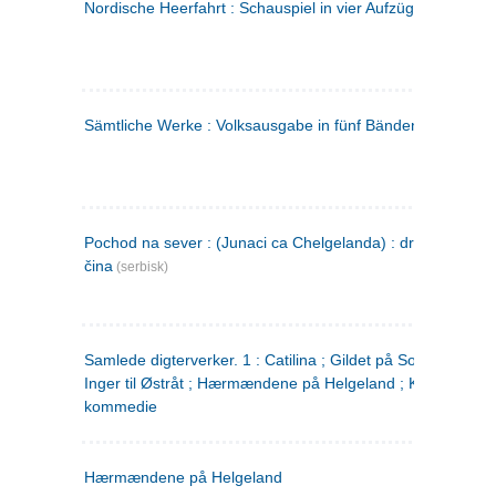
Nordische Heerfahrt : Schauspiel in vier Aufzügen
(tysk)
Sämtliche Werke : Volksausgabe in fünf Bänden
(tysk)
Pochod na sever : (Junaci ca Chelgelanda) : drama u četiri
čina
(serbisk)
Samlede digterverker. 1 : Catilina ; Gildet på Solhaug ; Fru
Inger til Østråt ; Hærmændene på Helgeland ; Kjærlighede
kommedie
Hærmændene på Helgeland