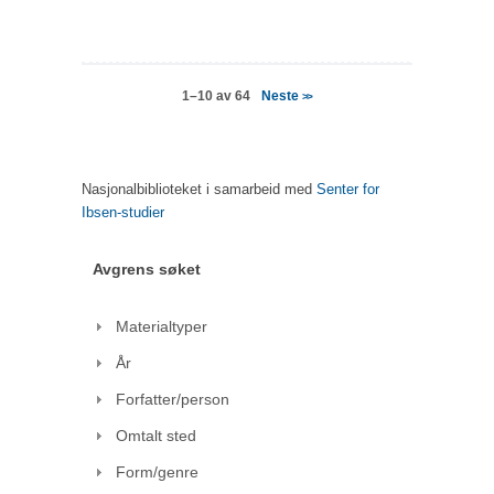
Neste
1–10 av 64
>>
Nasjonalbiblioteket i samarbeid med
Senter for
Ibsen-studier
Avgrens søket
Materialtyper
År
Forfatter/person
Omtalt sted
Form/genre