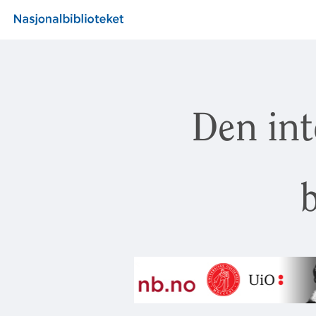
Den int
b