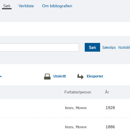
Søk
Verkliste
Om bibliografien
Søk
Søketips
Nullstill
Utskrift
Eksporter
>>
Forfatter/person
År
1928
Ibsen, Henrik
1886
Ibsen, Henrik