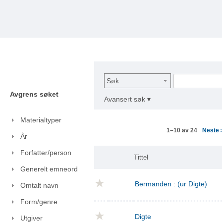
Søk
Avgrens søket
Avansert søk ▾
Materialtyper
Neste
1–10 av 24
År
Forfatter/person
Tittel
Generelt emneord
Bermanden : (ur Digte)
Omtalt navn
Form/genre
Digte
Utgiver