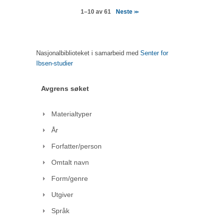
Neste
1–10 av 61
>>
Nasjonalbiblioteket i samarbeid med
Senter for
Ibsen-studier
Avgrens søket
Materialtyper
År
Forfatter/person
Omtalt navn
Form/genre
Utgiver
Språk