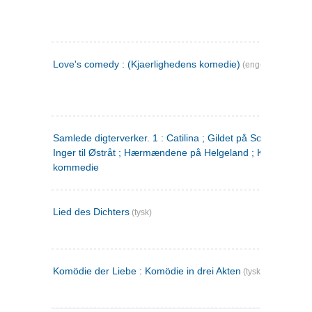
Love's comedy : (Kjaerlighedens komedie)
(engelsk)
Samlede digterverker. 1 : Catilina ; Gildet på Solhaug ; Fru
Inger til Østråt ; Hærmændene på Helgeland ; Kjærlighede
kommedie
Lied des Dichters
(tysk)
Komödie der Liebe : Komödie in drei Akten
(tysk)