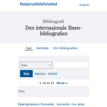
English
Bibliografi
Den internasjonale Ibsen-
bibliografien
Søk
Verkliste
Om bibliografien
Søk
Søk
Søketips
Nullstill
Neste
1–10 av 61
>>
Tittel
Kjærlighedens Komedie : komedie i tre akter