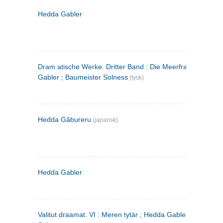
Hedda Gabler
Dram atische Werke. Dritter Band : Die Meerfrau ; Hedda
Gabler ; Baumeister Solness
(tysk)
Hedda Gâbureru
(japansk)
Hedda Gabler
Valitut draamat. VI : Meren tytär ; Hedda Gabler ; Rakentaj