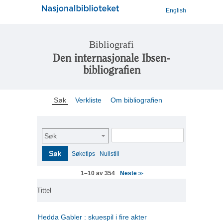
English
Bibliografi
Den internasjonale Ibsen-
bibliografien
Søk
Verkliste
Om bibliografien
Søk
Søk
Søketips
Nullstill
Neste
1–10 av 354
>>
Tittel
Hedda Gabler : skuespil i fire akter