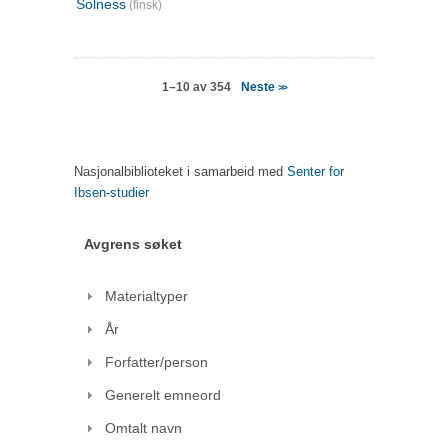
Solness
(finsk)
Neste
1–10 av 354
>>
Nasjonalbiblioteket i samarbeid med
Senter for
Ibsen-studier
Avgrens søket
Materialtyper
År
Forfatter/person
Generelt emneord
Omtalt navn