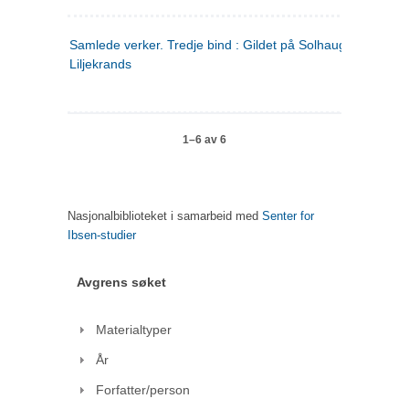
Samlede verker. Tredje bind : Gildet på Solhaug ; Olaf
Liljekrands
1–6 av 6
Nasjonalbiblioteket i samarbeid med
Senter for
Ibsen-studier
Avgrens søket
Materialtyper
År
Forfatter/person