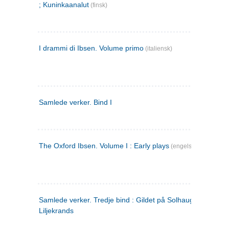
; Kuninkaanalut
(finsk)
I drammi di Ibsen. Volume primo
(italiensk)
Samlede verker. Bind I
The Oxford Ibsen. Volume I : Early plays
(engelsk)
Samlede verker. Tredje bind : Gildet på Solhaug ; Olaf
Liljekrands