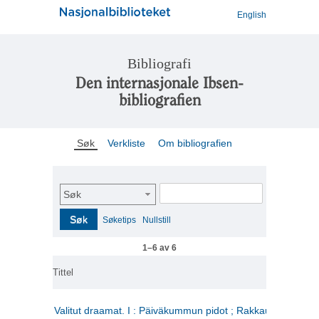
English
Bibliografi
Den internasjonale Ibsen-
bibliografien
Søk
Verkliste
Om bibliografien
Søk
Søk
Søketips
Nullstill
1–6 av 6
Tittel
Valitut draamat. I : Päiväkummun pidot ; Rakkauden kome