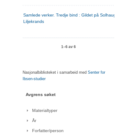
Samlede verker. Tredje bind : Gildet på Solhaug ; Olaf
Liljekrands
1–6 av 6
Nasjonalbiblioteket i samarbeid med
Senter for
Ibsen-studier
Avgrens søket
Materialtyper
År
Forfatter/person