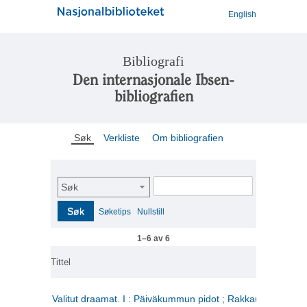
English
Bibliografi
Den internasjonale Ibsen-
bibliografien
Søk
Verkliste
Om bibliografien
Søk
Søk
Søketips
Nullstill
1–6 av 6
Tittel
Valitut draamat. I : Päiväkummun pidot ; Rakkauden kome