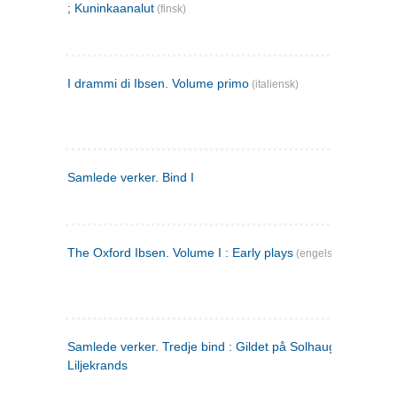
; Kuninkaanalut
(finsk)
I drammi di Ibsen. Volume primo
(italiensk)
Samlede verker. Bind I
The Oxford Ibsen. Volume I : Early plays
(engelsk)
Samlede verker. Tredje bind : Gildet på Solhaug ; Olaf
Liljekrands